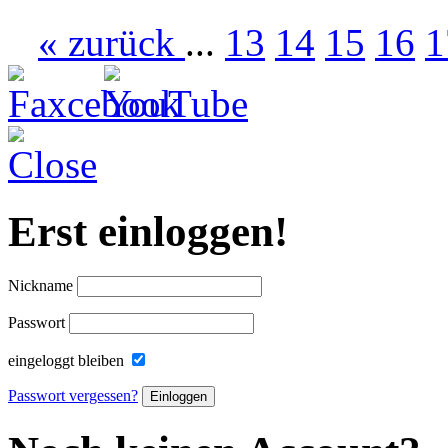
«
zurück
...
13
14
15
16
1
Erst einloggen!
Nickname
Passwort
eingeloggt bleiben
Passwort vergessen?