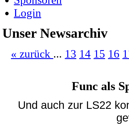
Login
Unser Newsarchiv
«
zurück
...
13
14
15
16
1
Func als S
Und auch zur LS22 ko
ge