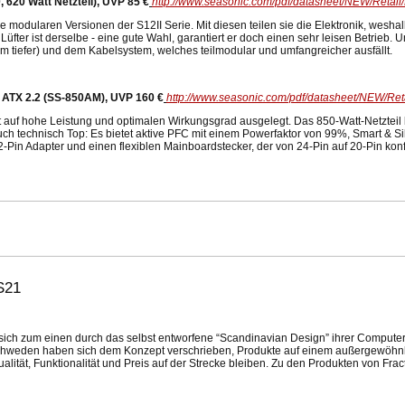
 620 Watt Netzteil), UVP 85 €
http://www.seasonic.com/pdf/datasheet/NEW/Retai
e modularen Versionen der S12II Serie. Mit diesen teilen sie die Elektronik, wesh
üfter ist derselbe - eine gute Wahl, garantiert er doch einen sehr leisen Betrieb. 
m tiefer) und dem Kabelsystem, welches teilmodular und umfangreicher ausfällt.
 ATX 2.2 (SS-850AM), UVP 160 €
http://www.seasonic.com/pdf/datasheet/NEW/Re
 auf hohe Leistung und optimalen Wirkungsgrad ausgelegt. Das 850-Watt-Netzteil 
 auch technisch Top: Es bietet aktive PFC mit einem Powerfaktor von 99%, Smart & Si
-Pin Adapter und einen flexiblen Mainboardstecker, der von 24-Pin auf 20-Pin konfi
S21
sich zum einen durch das selbst entworfene “Scandinavian Design” ihrer Compute
chweden haben sich dem Konzept verschrieben, Produkte auf einem außergewöhnl
alität, Funktionalität und Preis auf der Strecke bleiben. Zu den Produkten von Fra