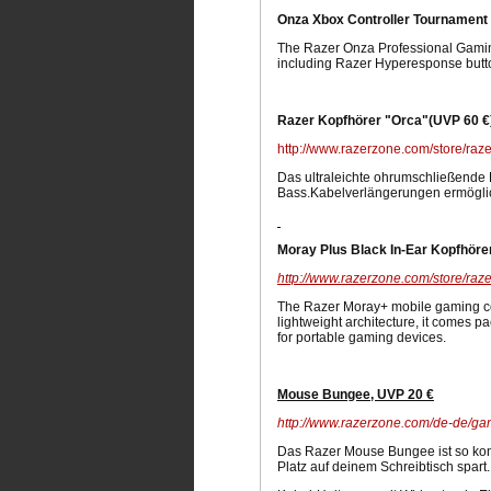
Onza Xbox Controller Tournament 
The Razer Onza Professional Gaming
including Razer Hyperesponse buttons
Razer Kopfhörer "Orca"(UVP 60 €
http://www.razerzone.com/store/raze
Das ultraleichte ohrumschließende D
Bass.Kabelverlängerungen ermöglic
Moray Plus Black In-Ear Kopfhöre
http://www.razerzone.com/store/raz
The Razer Moray+ mobile gaming comm
lightweight architecture, it comes 
for portable gaming devices.
Mouse Bungee, UVP 20 €
http://www.razerzone.com/de-de/g
Das Razer Mouse Bungee ist so konzi
Platz auf deinem Schreibtisch spart.