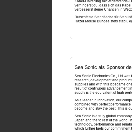
Kabel-Halterung mit Widerstands-E
verhinderst du, dass sich das Kab
verbesserst deine Chancen in Wett
Rutschfeste Standfläche für Stabili
Razer Mouse Bungee stets stabil, e
Sea Sonic als Sponsor de
Sea Sonic Electronics Co., Ltd was
research, development and producti
supplies and with this it became one
result of continuous advancement i
supply is the equivalent of high perf
As a leader in innovation, our comp
combined with perfect performance an
become and stay the best. This is ou
Sea Sonic is a truly global company
Japan and the to rest of the world. 
technology, performance and reliabi
which further fuels our commitment t