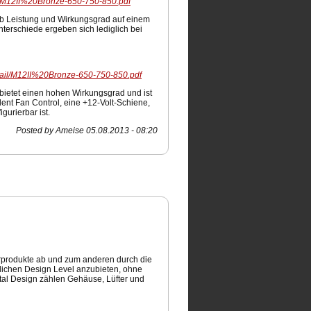
l/M12II%20Bronze-650-750-850.pdf
alb Leistung und Wirkungsgrad auf einem
Unterschiede ergeben sich lediglich bei
tail/M12II%20Bronze-650-750-850.pdf
bietet einen hohen Wirkungsgrad und ist
lent Fan Control, eine +12-Volt-Schiene,
gurierbar ist.
Posted by Ameise 05.08.2013 - 08:20
rprodukte ab und zum anderen durch die
ichen Design Level anzubieten, ohne
ctal Design zählen Gehäuse, Lüfter und