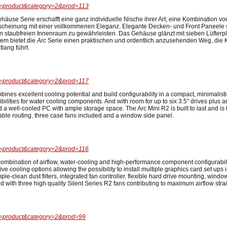
ew=product&category=2&prod=113
häuse Serie erschafft eine ganz individuelle Nische ihrer Art; eine Kombination vo
rscheinung mit einer vollkommenen Eleganz. Elegante Decken- und Front Paneele 
inen staubfreien Innenraum zu gewährleisten. Das Gehäuse glänzt mit sieben Lüfter
dem bietet die
Arc
Serie einen praktischen und ordentlich anzusehenden Weg, die 
lang führt.
ew=product&category=2&prod=117
ines excellent cooling potential and build configurability in a compact, minimalist
sibilities for water cooling components. And with room for up to six 3.5” drives plus
 a well-cooled PC with ample storage space. The Arc Mini R2 is built to last and is f
dy cable routing, three case fans included and a window side panel.
ew=product&category=2&prod=116
ombination of airflow, water-cooling and high-performance component configurabilit
nsive cooling options allowing the possibility to install multiple graphics card set u
mple-clean dust filters, integrated fan controller, flexible hard drive mounting, windo
d with three high quality Silent Series R2 fans contributing to maximum airflow strai
ew=product&category=2&prod=99