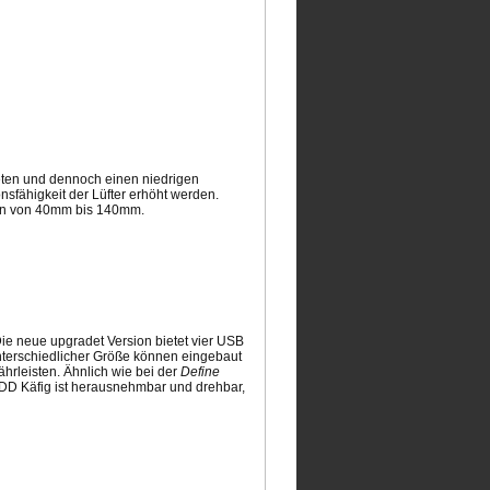
eten und dennoch einen niedrigen
nsfähigkeit der Lüfter erhöht werden.
ößen von 40mm bis 140mm.
ie neue upgradet Version bietet vier USB
unterschiedlicher Größe können eingebaut
ährleisten. Ähnlich wie bei der
Define
 HDD Käfig ist herausnehmbar und drehbar,