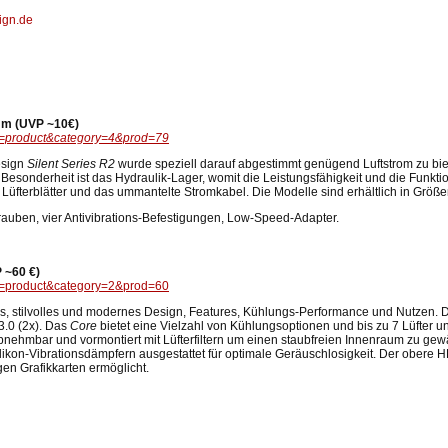
ign.de
 mm (UVP ~10€)
ew=product&category=4&prod=79
esign
Silent Series R2
wurde speziell darauf abgestimmt genügend Luftstrom zu bi
esonderheit ist das Hydraulik-Lager, womit die Leistungsfähigkeit und die Funktio
f Lüfterblätter und das ummantelte Stromkabel. Die Modelle sind erhältlich in Gr
rauben, vier Antivibrations-Befestigungen, Low-Speed-Adapter.
 ~60 €)
ew=product&category=2&prod=60
s, stilvolles und modernes Design, Features, Kühlungs-Performance und Nutzen. D
3.0 (2x). Das
Core
bietet eine Vielzahl von Kühlungsoptionen und bis zu 7 Lüfter 
abnehmbar und vormontiert mit Lüfterfiltern um einen staubfreien Innenraum zu gew
Silikon-Vibrationsdämpfern ausgestattet für optimale Geräuschlosigkeit. Der obere
en Grafikkarten ermöglicht.