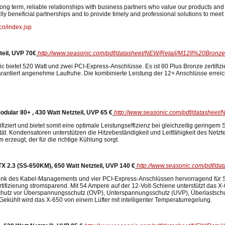
long term, reliable relationships with business partners who value our products and 
ly beneficial partnerships and to provide timely and professional solutions to meet 
co/index.jsp
teil, UVP 70€
http://www.seasonic.com/pdf/datasheet/NEW/Retail/M12II%20Bronze
c bietet 520 Watt und zwei PCI-Express-Anschlüsse. Es ist 80 Plus Bronze zertifizi
rantiert angenehme Laufruhe. Die kombinierte Leistung der 12+ Anschlüsse errei
dular 80+ , 430 Watt Netzteil, UVP 65 €
http://www.seasonic.com/pdf/datasheet
ifiziert und bietet somit eine optimale Leistungseffizienz bei gleichzeitig geringem
ität. Kondensatoren unterstützen die Hitzebeständigkeit und Leitfähigkeit des Net
om erzeugt, der für die richtige Kühlung sorgt.
X 2.3 (SS-650KM), 650 Watt Netzteil, UVP 140 €
http://www.seasonic.com/pdf/da
ank des Kabel-Managements und vier PCI-Express-Anschlüssen hervorragend für Sp
ifizierung stromsparend. Mit 54 Ampere auf der 12-Volt-Schiene unterstützt das X-
t Schutz vor Überspannungsschutz (OVP), Unterspannungsschutz (UVP), Überlastsc
ekühlt wird das X-650 von einem Lüfter mit intelligenter Temperaturregelung.