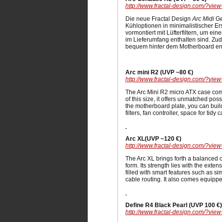
http://www.fractal-design.com/?vi
Die neue Fractal Design
Arc Midi
Ge
Kühloptionen in minimalistischer E
vormontiert mit Lüfterfiltern, um e
im Lieferumfang enthalten sind. Zu
bequem hinter dem Motherboard ent
Arc mini R2 (UVP ~80 €)
http://www.fractal-design.com/?vi
The Arc Mini R2 micro ATX case comb
of this size, it offers unmatched pos
the motherboard plate, you can build
filters, fan controller, space for ti
Arc XL(UVP ~120 €)
http://www.fractal-design.com/?vi
The Arc XL brings forth a balanced c
form. Its strength lies with the exte
filled with smart features such as si
cable routing. It also comes equippe
Define R4 Black Pearl (UVP 100 €)
http://www.fractal-design.com/?vi