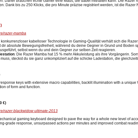
en. Daher brauchen echte Gamer eine Maus, die dabei mithalten kann. Die Razer Na
en. Dank bis zu 250 Klicks, die pro Minute präzise registriert werden, ist die Raze
€)
ore/razer-mamba
 konkurrenzloser kabelloser Technologie in Gaming-Qualität verhält sich die Raz
ir absolute Bewegungsfreiheit, während du deine Gegner in Grund und Boden spiel
usgeführt, selbst wenn du und dein Gegner zur selben Zeit reagieren.
estation
: Die Razer Mamba hat 15 % mehr Akkuleistung als ihre Vorgängerin. Som
s, steckst du sie ganz unkompliziert auf die schicke Ladestation, die gleichzeiti
)
sponse keys with extensive macro capabilities, backlit illumination with a unique 
ion of form and function.
0 €)
re/razer-blackwidow-ultimate-2013
mechanical gaming keyboard designed to pave the way for a whole new level of acce
aming-grade response, unsurpassed actions per minutes and improved combat readin