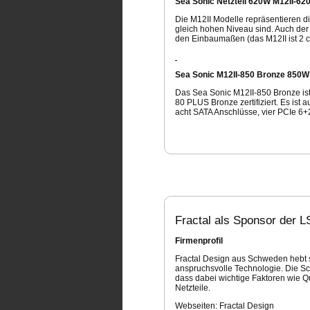
Sea Sonic Netzteil 620W M12II-620,
Die M12II Modelle repräsentieren di
gleich hohen Niveau sind. Auch der L
den Einbaumaßen (das M12II ist 2 c
Sea Sonic M12II-850 Bronze 850W
Das Sea Sonic M12II-850 Bronze ist
80 PLUS Bronze zertifiziert. Es ist
acht SATA Anschlüsse, vier PCIe 6+2
Fractal als Sponsor der L
Firmenprofil
Fractal Design aus Schweden hebt 
anspruchsvolle Technologie. Die S
dass dabei wichtige Faktoren wie Qu
Netzteile.
Webseiten: Fractal Design