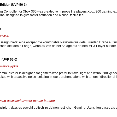
Edition (UVP 50 €)
 Controller for Xbox 360 was created to improve the players Xbox 360 gaming exper
, designed to give faster actuation and a crisp, tactile feel.
)
r-orca
esign bietet eine entspannte komfortable Passform für viele Stunden.Drehe auf un
hen die ideale Länge, wenn du von deiner Anlage auf deinen MP3-Player auf der 
r (UVP 55 €)
er-moray-plus
unicator is designed for gamers who prefer to travel light and without bulky head
packed with a passive noise isolating in-ear earphone along with an omnidirectional
aming-accessories/razer-mouse-bungee
piert, dass es sowohl optisch zu deinen restlichen Gaming-Utensilien passt, als 