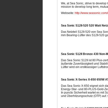
We, at Sea Sonic, strive to develop 
mission to develop long term, mutual
Webseite:
http://www.seasonic.com/
Sea Sonic S12II-520 520 Watt Netz
Das Netzteil S12II-520 von Sea Soni
mm Bearing-Lüfter des S12II-520 ga
Sea Sonic S12II Bronze 430 Non-Mo
Das Sea Sonic S12II ist 80 Plus-zert
äußerste Zuverlässigkeit und Stabil
Lüfter wird ein erstklassiger Luftstr
Sea Sonic X-Series X-650 650W AT
Das Sea Sonic X-650 eignet sich d
Energy-Star- und 80-PLUS-Gold-Zert
In puncto Sicherheit wartet es mi
und Überhitzungsschutz (OTP) auf. G