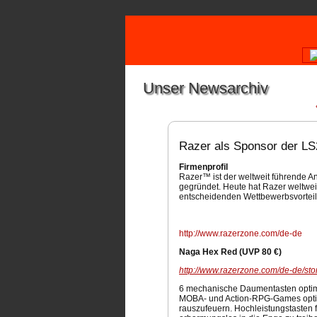
Unser Newsarchiv
Razer als Sponsor der LS
Firmenprofil
Razer™ ist der weltweit führende A
gegründet. Heute hat Razer weltwe
entscheidenden Wettbewerbsvorteil 
http://www.razerzone.com/de-de
Naga Hex Red (UVP 80 €)
http://www.razerzone.com/de-de/sto
6 mechanische Daumentasten optimi
MOBA- und Action-RPG-Games optimie
rauszufeuern. Hochleistungstasten 