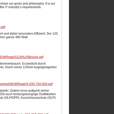
share our goals and philosophy. It is our
the IT industry’s requirements.
.pdf
ert und daher besonders Effizient. Der 120
chen ganze 480 Watt.
/NEW/Retail/S12II%20Bronze.pdf
 Stromverbrauch. Es besticht durch
zteils. Durch einen 120mm kugelgelagerten
tasheet/NEW/Retail/X-650-750-850.pdf
ieler. Zudem ist es aufgund seiner
650 auch leistungshungrige Grafikkarten.
hutz (OLP/OPP), Kurzschlussschutz (SCP)