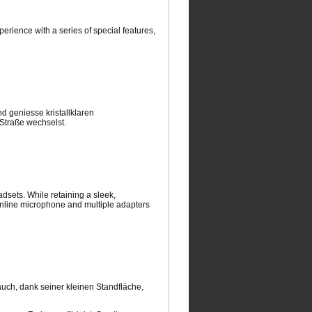
ience with a series of special features,
d geniesse kristallklaren
Straße wechselst.
sets. While retaining a sleek,
 inline microphone and multiple adapters
auch, dank seiner kleinen Standfläche,