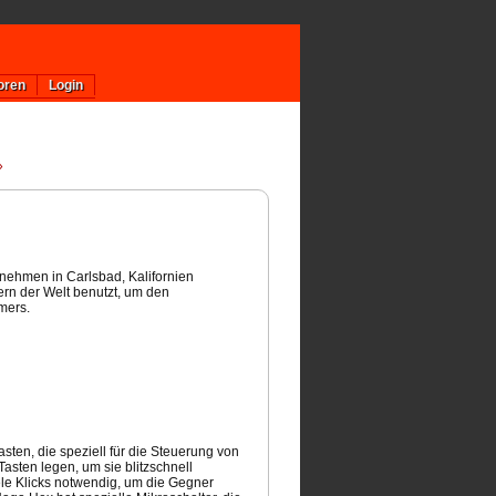
oren
Login
»
rnehmen in Carlsbad, Kalifornien
rn der Welt benutzt, um den
mers.
n, die speziell für die Steuerung von
sten legen, um sie blitzschnell
le Klicks notwendig, um die Gegner