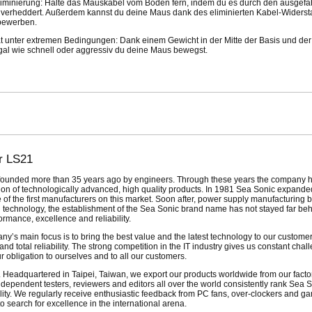
liminierung: Halte das Mauskabel vom Boden fern, indem du es durch den ausgefa
el verheddert. Außerdem kannst du deine Maus dank des eliminierten Kabel-Wide
bewerben.
tät unter extremen Bedingungen: Dank einem Gewicht in der Mitte der Basis und der 
gal wie schnell oder aggressiv du deine Maus bewegst.
r LS21
 founded more than 35 years ago by engineers. Through these years the company ha
on of technologically advanced, high quality products. In 1981 Sea Sonic expande
 of the first manufacturers on this market. Soon after, power supply manufacturing 
n technology, the establishment of the Sea Sonic brand name has not stayed far be
ormance, excellence and reliability.
any’s main focus is to bring the best value and the latest technology to our custom
d total reliability. The strong competition in the IT industry gives us constant chal
r obligation to ourselves and to all our customers.
. Headquartered in Taipei, Taiwan, we export our products worldwide from our factor
Independent testers, reviewers and editors all over the world consistently rank Sea 
lity. We regularly receive enthusiastic feedback from PC fans, over-clockers and ga
o search for excellence in the international arena.