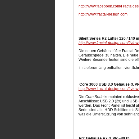
http://www.facebook.com/Fractaldes
http://www.fractal-design.com
Silent Series R2 Lüfter 120 / 140
http://www.fractal-design.com/?vi
Die neuen Gehäuselüfter Fractal D
Geräuschpegel zu halten. Die neue B
Weitere Besonderheiten sind die el
Im Lieferumfang enthalten: vier Sch
Core 3000 USB 3.0 Gehäuse (UVP
http://www.fractal-design.com/?vi
Die
Core Serie
kombiniert exklusive
Anschlüsse: USB 2.0 (2x) und USB 
werden. Das Front Panel ist leicht 
Serie, sind alle HDD Schlitten mit 
was die Unterstützung von sehr lang
Arc Gehäuse R2 (UVP ~80 €)