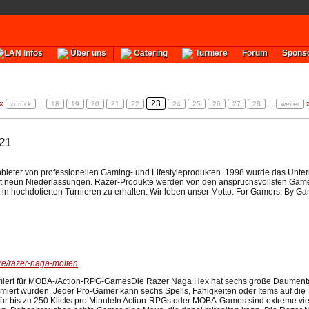
Forum
Spons
LAN Infos
Über uns
Catering
Turniere
«
...
23
...
zurück
18
19
20
21
22
24
25
26
27
28
weiter
21
nbieter von professionellen Gaming- und Lifestyleprodukten. 1998 wurde das Unte
it neun Niederlassungen. Razer-Produkte werden von den anspruchsvollsten Game
in hochdotierten Turnieren zu erhalten. Wir leben unser Motto: For Gamers. By Ga
re/razer-naga-molten
ert für MOBA-/Action-RPG-GamesDie Razer Naga Hex hat sechs große Daumentaste
rt wurden. Jeder Pro-Gamer kann sechs Spells, Fähigkeiten oder Items auf die Ta
für bis zu 250 Klicks pro MinuteIn Action-RPGs oder MOBA-Games sind extreme vie