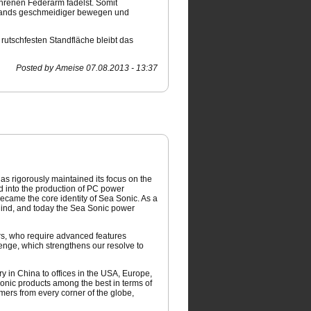
hrenen Federarm fädelst. Somit
rstands geschmeidiger bewegen und
rutschfesten Standfläche bleibt das
Posted by Ameise 07.08.2013 - 13:37
s rigorously maintained its focus on the
d into the production of PC power
became the core identity of Sea Sonic. As a
hind, and today the Sea Sonic power
ers, who require advanced features
lenge, which strengthens our resolve to
y in China to offices in the USA, Europe,
Sonic products among the best in terms of
mers from every corner of the globe,