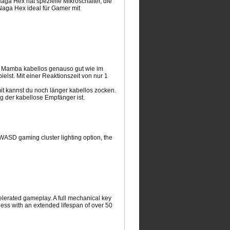
ga Hex hat spezielle Mikroschalter, die
r Naga Hex ideal für Gamer mit
er Mamba kabellos genauso gut wie im
st. Mit einer Reaktionszeit von nur 1
it kannst du noch länger kabellos zocken.
g der kabellose Empfänger ist.
WASD gaming cluster lighting option, the
lerated gameplay. A full mechanical key
ess with an extended lifespan of over 50