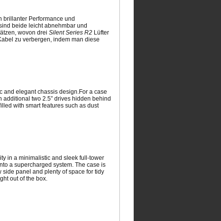
n brillanter Performance und
sind beide leicht abnehmbar und
plätzen, wovon drei
Silent Series R2
Lüfter
Kabel zu verbergen, indem man diese
ic and elegant chassis design.For a case
 an additional two 2.5” drives hidden behind
illed with smart features such as dust
y in a minimalistic and sleek full-tower
ps into a supercharged system. The case is
w side panel and plenty of space for tidy
ght out of the box.