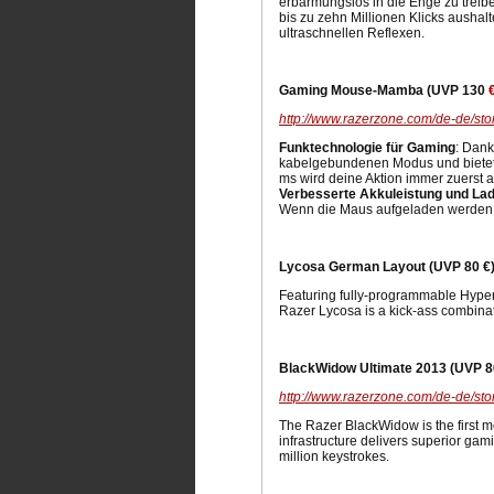
erbarmungslos in die Enge zu treib
bis zu zehn Millionen Klicks aushalt
ultraschnellen Reflexen.
Gaming Mouse-Mamba (UVP 130
http://www.razerzone.com/de-de/st
Funktechnologie für Gaming
: Dank
kabelgebundenen Modus und bietet d
ms wird deine Aktion immer zuerst a
Verbesserte Akkuleistung und Lad
Wenn die Maus aufgeladen werden mus
Lycosa German Layout (UVP 80 €
Featuring fully-programmable Hypere
Razer Lycosa is a kick-ass combinat
BlackWidow Ultimate 2013 (UVP 8
http://www.razerzone.com/de-de/sto
The Razer BlackWidow is the first 
infrastructure delivers superior g
million keystrokes.