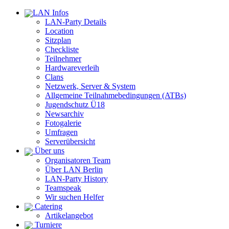
LAN Infos
LAN-Party Details
Location
Sitzplan
Checkliste
Teilnehmer
Hardwareverleih
Clans
Netzwerk, Server & System
Allgemeine Teilnahmebedingungen (ATBs)
Jugendschutz Ü18
Newsarchiv
Fotogalerie
Umfragen
Serverübersicht
Über uns
Organisatoren Team
Über LAN Berlin
LAN-Party History
Teamspeak
Wir suchen Helfer
Catering
Artikelangebot
Turniere