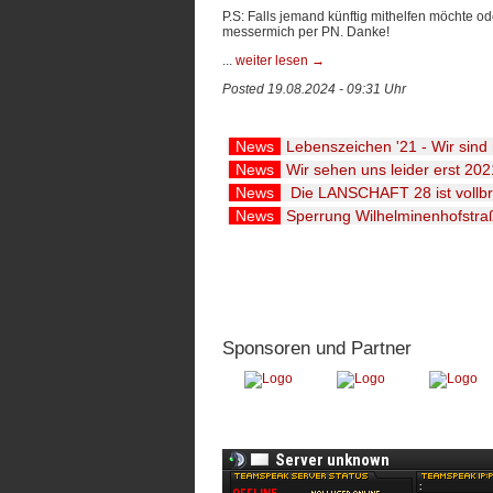
P.S: Falls jemand künftig mithelfen möchte o
messermich per PN. Danke!
...
weiter lesen
→
Posted 19.08.2024 - 09:31 Uhr
News
Lebenszeichen '21 - Wir sind
News
Wir sehen uns leider erst 202
News
Die LANSCHAFT 28 ist vollbr
News
Sperrung Wilhelminenhofstra
Sponsoren und Partner