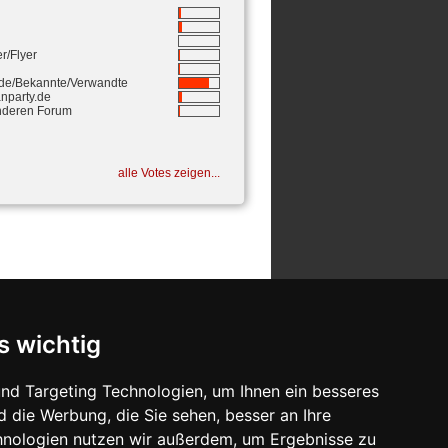
r/Flyer
de/Bekannte/Verwandte
nparty.de
nderen Forum
alle Votes zeigen...
s wichtig
nd Targeting Technologien, um Ihnen ein besseres
d die Werbung, die Sie sehen, besser an Ihre
hnologien nutzen wir außerdem, um Ergebnisse zu