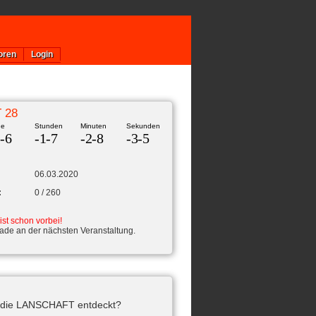
oren
Login
 28
ge
Stunden
Minuten
Sekunden
-6
-1
-7
-2
-8
-3
-5
06.03.2020
:
0 / 260
ist schon vorbei!
ade an der nächsten Veranstaltung.
 die LANSCHAFT entdeckt?