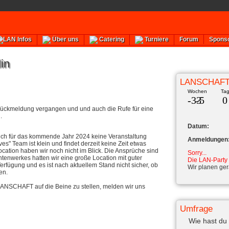
Forum
Spons
LAN Infos
Über uns
Catering
Turniere
in
LANSCHAFT
Wochen
Ta
-33
-5
0
en Rückmeldung vergangen und und auch die Rufe für eine
h.
Datum:
auch für das kommende Jahr 2024 keine Veranstaltung
Anmeldungen
ves" Team ist klein und findet derzeit keine Zeit etwas
cation haben wir noch nicht im Blick. Die Ansprüche sind
Sorry...
enwerkes hatten wir eine große Location mit guter
Die LAN-Party 
erfügung und es ist nach aktuellem Stand nicht sicher, ob
Wir planen ger
en.
 LANSCHAFT auf die Beine zu stellen, melden wir uns
Umfrage
Wie hast du