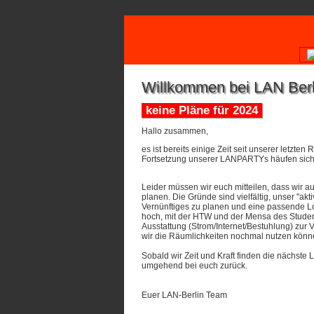
Willkommen bei LAN Berl
keine Pläne für 2024
Hallo zusammen,
es ist bereits einige Zeit seit unserer letzt
Fortsetzung unserer LANPARTYs häufen sic
Leider müssen wir euch mitteilen, dass wir 
planen. Die Gründe sind vielfältig, unser "akti
Vernünftiges zu planen und eine passende Lo
hoch, mit der HTW und der Mensa des Student
Ausstattung (Strom/Internet/Bestuhlung) zur V
wir die Räumlichkeiten nochmal nutzen könn
Sobald wir Zeit und Kraft finden die nächste
umgehend bei euch zurück.
Euer LAN-Berlin Team