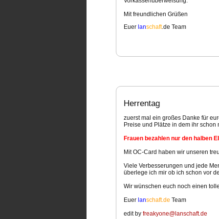
Vorkassenüberweisung.
Mit freundlichen Grüßen
Euer
lan
schaft
.de Team
Herrentag
zuerst mal ein großes Danke für eur
Preise und Plätze in dem ihr scho
Frauen bezahlen nur den halben E
Mit OC-Card haben wir unseren tre
Viele Verbesserungen und jede Meng
überlege ich mir ob ich schon vor 
Wir wünschen euch noch einen tolle
Euer
lan
schaft.de
Team
edit by
freakyone@lanschaft.de