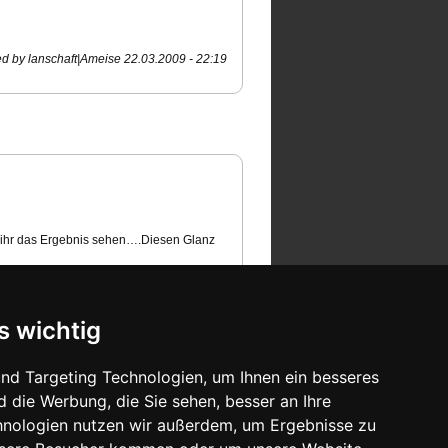
d by lanschaft|Ameise 22.03.2009 - 22:19
nt ihr das Ergebnis sehen….Diesen Glanz
entuell überleben, wenn 10 deiner Leute
 wiederbeleben muss.
d by lanschaft|Ameise 20.03.2009 - 20:39
s wichtig
nd Targeting Technologien, um Ihnen ein besseres
d die Werbung, die Sie sehen, besser an Ihre
hnologien nutzen wir außerdem, um Ergebnisse zu