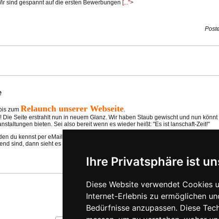
Wir sind gespannt auf die ersten Bewerbungen
[...">
Poste
e
Relaunch unserer
Webseite
 bis zum
.
i! Die Seite erstrahlt nun in neuem Glanz. Wir haben Staub gewischt und nun kön
taltungen bieten. Sei also bereit wenn es wieder heißt: "Es ist lanschaft-Zeit!"
 den du kennst per eMail, SMS, PN oder MMS und du wirst die nächste Lanparty ev
d sind, dann sieht es für dich schlechter aus und es kann sein das dich jemand
Poste
Ihre Privatsphäre ist un
Diese Website verwendet Cookies u
Internet-Erlebnis zu ermöglichen un
Bedürfnisse anzupassen. Diese Tec