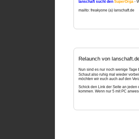
lanschaft sucht den
SuperOrga
- 
mailto: freakyone (a) lanschaft.de
Relaunch von lanschaft.d
Nun sind es nur noch wenige Tage
Schaut also ruhig mal wieder vorb
e
möchten wir euch auch auf den Verans
Schick den Link der Seite an jeden
kommen. Wenn nur 5 mit PC anwesen