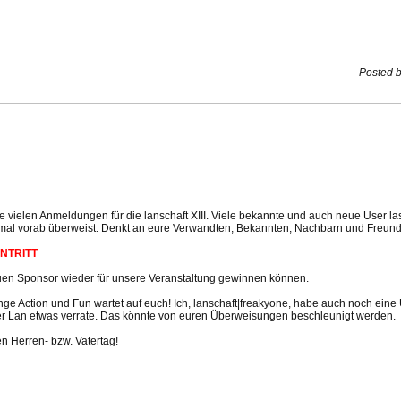
Posted b
e vielen Anmeldungen für die lanschaft XIII. Viele bekannte und auch neue User la
n mal vorab überweist. Denkt an eure Verwandten, Bekannten, Nachbarn und Freun
INTRITT
uen Sponsor wieder für unsere Veranstaltung gewinnen können.
e Action und Fun wartet auf euch! Ich, lanschaft|freakyone, habe auch noch eine 
der Lan etwas verrate. Das könnte von euren Überweisungen beschleunigt werden.
n Herren- bzw. Vatertag!