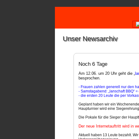
Unser Newsarchiv
Noch 6 Tage
Am 12.06. um 20 Uhr geht die „
la
besprochen.
- Frauen zahlen generell nur den hal
- Samstagabend: „lanschaft BBQ“ = 
- die ersten 20 Leute die per Vorkas
Geplant haben wir ein Wochenende vo
Haupturnier wird eine Siegerehrung
Die Pokale für die Sieger der Haupt
Der neue Internetauftritt wird in 
Aktuell haben 13 Leute bezahlt. Wi