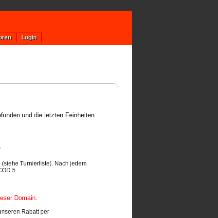
oren
Login
unden und die letzten Feinheiten
“
 (siehe Turnierliste). Nach jedem
 COD 5.
dieser Domain.
unseren Rabatt per