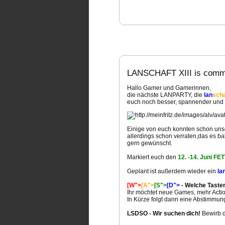
LANSCHAFT XIII is comm
Hallo Gamer und Gamerinnen,
die nächste LANPARTY, die
lan
scha
euch noch besser, spannender und e
Einige von euch konnten schon un
allerdings schon verraten,das es b
gern gewünscht.
Markiert euch den
12. -14. Juni FE
Geplant ist außerdem wieder ein
la
[W">
[A">
[S">
[D">
- Welche Tasten
Ihr möchtet neue Games, mehr Actio
In Kürze folgt dann eine Abstimmu
LSDSO - Wir suchen dich!
Bewirb d