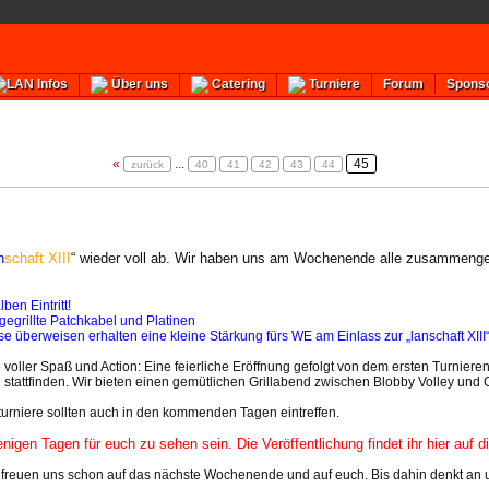
Forum
Spons
LAN Infos
Über uns
Catering
Turniere
«
...
45
zurück
40
41
42
43
44
n
schaft XIII
“ wieder voll ab. Wir haben uns am Wochenende alle zusammengef
ben Eintritt!
gegrillte Patchkabel und Platinen
se überweisen erhalten eine kleine Stärkung fürs WE am Einlass zur „lanschaft XIII
ller Spaß und Action: Eine feierliche Eröffnung gefolgt von dem ersten Turnieren
 stattfinden. Wir bieten einen gemütlichen Grillabend zwischen Blobby Volley und
turniere sollten auch in den kommenden Tagen eintreffen.
wenigen Tagen für euch zu sehen sein. Die Veröffentlichung findet ihr hier auf 
r freuen uns schon auf das nächste Wochenende und auf euch. Bis dahin denkt an 