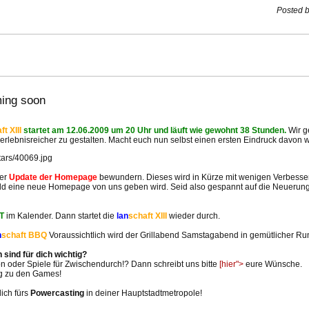
Posted b
ing soon
ft XIII
startet am 12.06.2009 um 20 Uhr und läuft wie gewohnt 38 Stunden.
Wir g
rlebnisreicher zu gestalten. Macht euch nun selbst einen ersten Eindruck davon w
ser
Update der Homepage
bewundern. Dieses wird in Kürze mit wenigen Verbesse
ald eine neue Homepage von uns geben wird. Seid also gespannt auf die Neuerung
TT
im Kalender. Dann startet die
lan
schaft XIII
wieder durch.
n
schaft BBQ
Voraussichtlich wird der Grillabend Samstagabend in gemütlicher R
 sind für dich wichtig?
n oder Spiele für Zwischendurch!? Dann schreibt uns bitte
[hier">
eure Wünsche.
ng zu den Games!
ich fürs
Powercasting
in deiner Hauptstadtmetropole!