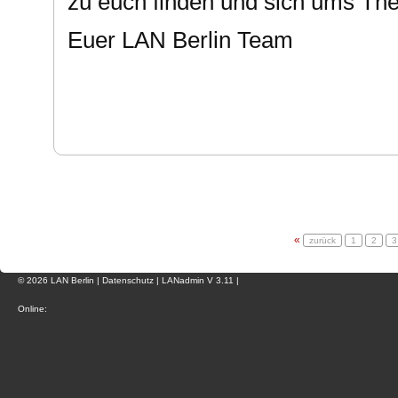
zu euch finden und sich ums Th
Euer LAN Berlin Team
«
zurück
1
2
3
© 2026 LAN Berlin |
Datenschutz
|
LANadmin
V 3.11 |
Online: