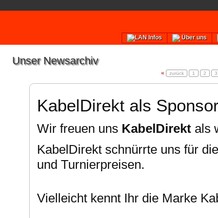
LAN Infos
Über uns
Unser Newsarchiv
«
zurück
1
2
3
KabelDirekt als Sponso
Wir freuen uns
KabelDirekt
als 
KabelDirekt schnürrte uns für 
und Turnierpreisen.
Vielleicht kennt Ihr die Marke K