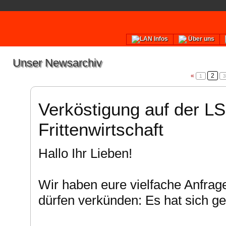
LAN Infos
Über uns
Unser Newsarchiv
«
2
1
3
Verköstigung auf der L
Frittenwirtschaft
Hallo Ihr Lieben!
Wir haben eure vielfache Anfrag
dürfen verkünden: Es hat sich ge