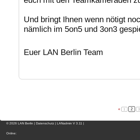
euch mit den Teamkameraden 
Und bringt Ihnen wenn nötigt no
nämlich im 5on5 und 3on3 gespie
Euer LAN Berlin Team
«
2
1
3
© 2026 LAN Berlin |
Datenschutz
|
LANadmin
V 3.11 |
Online: